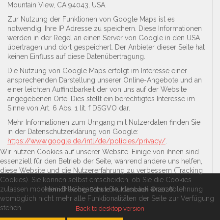
Mountain View, CA 94043, USA.
Zur Nutzung der Funktionen von Google Maps ist es
notwendig, Ihre IP Adresse zu speichern. Diese Informationen
werden in der Regel an einen Server von Google in den USA
übertragen und dort gespeichert. Der Anbieter dieser Seite hat
keinen Einfluss auf diese Datenübertragung.
Die Nutzung von Google Maps erfolgt im Interesse einer
ansprechenden Darstellung unserer Online-Angebote und an
einer leichten Auffindbarkeit der von uns auf der Website
angegebenen Orte. Dies stellt ein berechtigtes Interesse im
Sinne von Art. 6 Abs. 1 lit. f DSGVO dar.
Mehr Informationen zum Umgang mit Nutzerdaten finden Sie
in der Datenschutzerklärung von Google:
https://www.google.de/intl/de/policies/privacy/
.
Wir nutzen Cookies auf unserer Website. Einige von ihnen sind
essenziell für den Betrieb der Seite, während andere uns helfen,
diese Website und die Nutzererfahrung zu verbessern (Tracking
Cookies). Sie können selbst entscheiden, ob Sie die Cookies
zulassen möchten. Bitte beachten Sie, dass bei einer Ablehnung
Heinrich-König-Schule Mühlenbach
©
2026
womöglich nicht mehr alle Funktionalitäten der Seite zur Verfügung
stehen.
Back to desktop version